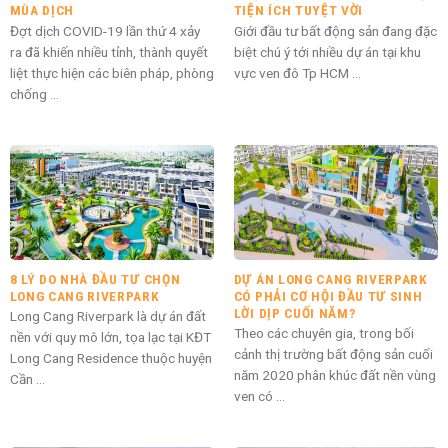
MÙA DỊCH
TIỆN ÍCH TUYỆT VỜI
Đợt dịch COVID-19 lần thứ 4 xảy
Giới đầu tư bất động sản đang đặc
ra đã khiến nhiều tỉnh, thành quyết
biệt chú ý tới nhiều dự án tại khu
liệt thực hiện các biên pháp, phòng
vực ven đô Tp HCM ...
chống ...
8 LÝ DO NHÀ ĐẦU TƯ CHỌN
DỰ ÁN LONG CANG RIVERPARK
LONG CANG RIVERPARK
CÓ PHẢI CƠ HỘI ĐẦU TƯ SINH
LỜI DỊP CUỐI NĂM?
Long Cang Riverpark là dự án đất
Theo các chuyên gia, trong bối
nền với quy mô lớn, tọa lạc tại KĐT
cảnh thị trường bất động sản cuối
Long Cang Residence thuộc huyện
năm 2020 phân khúc đất nền vùng
Cần ...
ven có ...