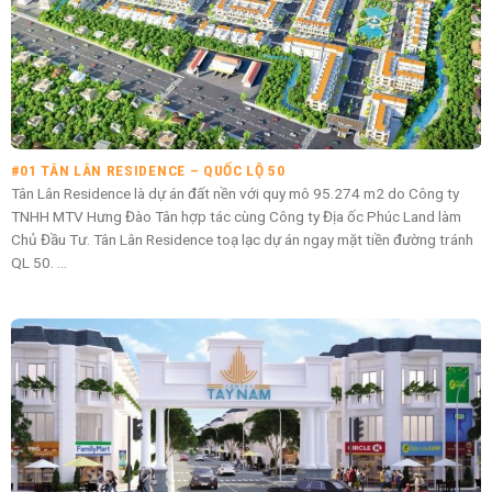
#01 TÂN LÂN RESIDENCE – QUỐC LỘ 50
Tân Lân Residence là dự án đất nền với quy mô 95.274 m2 do Công ty
TNHH MTV Hưng Đào Tân hợp tác cùng Công ty Địa ốc Phúc Land làm
Chủ Đầu Tư. Tân Lân Residence toạ lạc dự án ngay mặt tiền đường tránh
QL 50. ...