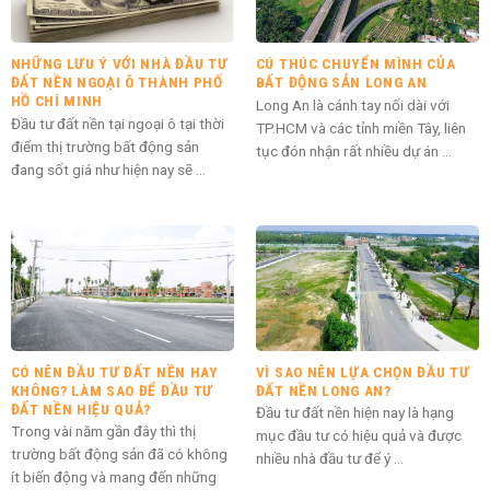
NHỮNG LƯU Ý VỚI NHÀ ĐẦU TƯ
CÚ THÚC CHUYỂN MÌNH CỦA
ĐẤT NỀN NGOẠI Ô THÀNH PHỐ
BẤT ĐỘNG SẢN LONG AN
HỒ CHÍ MINH
Long An là cánh tay nối dài với
Đầu tư đất nền tại ngoại ô tại thời
TP.HCM và các tỉnh miền Tây, liên
điểm thị trường bất động sản
tục đón nhận rất nhiều dự án ...
đang sốt giá như hiện nay sẽ ...
CÓ NÊN ĐẦU TƯ ĐẤT NỀN HAY
VÌ SAO NÊN LỰA CHỌN ĐẦU TƯ
KHÔNG? LÀM SAO ĐỂ ĐẦU TƯ
ĐẤT NỀN LONG AN?
ĐẤT NỀN HIỆU QUẢ?
Đầu tư đất nền hiện nay là hạng
Trong vài năm gần đây thì thị
mục đầu tư có hiệu quả và được
trường bất động sản đã có không
nhiều nhà đầu tư để ý ...
ít biến động và mang đến những