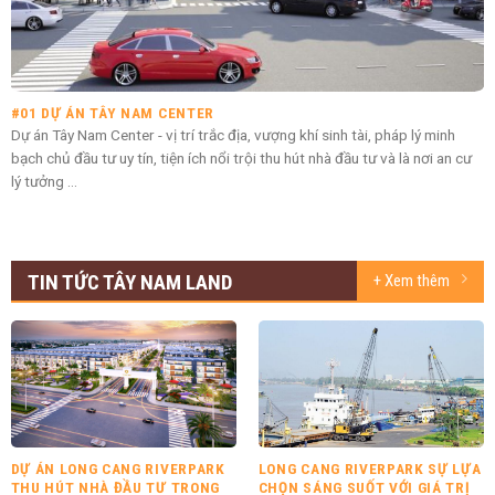
#01 DỰ ÁN TÂY NAM CENTER
Dự án Tây Nam Center - vị trí trắc địa, vượng khí sinh tài, pháp lý minh
bạch chủ đầu tư uy tín, tiện ích nổi trội thu hút nhà đầu tư và là nơi an cư
lý tưởng ...
TIN TỨC TÂY NAM LAND
+ Xem thêm
DỰ ÁN LONG CANG RIVERPARK
LONG CANG RIVERPARK SỰ LỰA
THU HÚT NHÀ ĐẦU TƯ TRONG
CHỌN SÁNG SUỐT VỚI GIÁ TRỊ