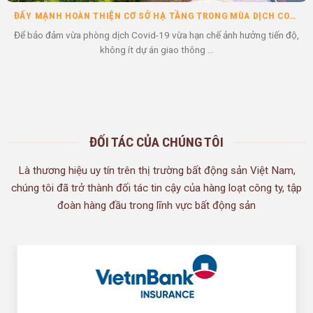
BẤT ĐỘNG SẢN LONG AN LÀ KÊNH ĐẦU TƯ LÝ TƯỞNG HÀNG ĐẦU HIỆN NAY
BĐS vẫn là kênh đầu tư hấp dẫn Tại Việt Nam, kể từ tháng 3/2020,
“cơn sốt đất nền” đã ...
ĐỐI TÁC CỦA CHÚNG TÔI
Là thương hiệu uy tín trên thị trường bất động sản Việt Nam,
chúng tôi đã trở thành đối tác tin cậy của hàng loạt công ty, tập
đoàn hàng đầu trong lĩnh vực bất động sản