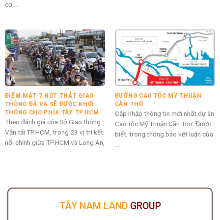
cơ ...
ĐIỂM MẶT 7 NÚT THẮT GIAO
ĐƯỜNG CAO TỐC MỸ THUẬN
THÔNG ĐÃ VÀ SẼ ĐƯỢC KHƠI
CẦN THƠ
THÔNG CHO PHÍA TÂY TP.HCM
Cập nhập thông tin mới nhất dự án
Theo đánh giá của Sở Giao thông
Cao tốc Mỹ Thuận Cần Thơ: Được
Vận tải TP.HCM, trong 23 vị trí kết
biết, trong thông báo kết luận của
nối chính giữa TP.HCM và Long An,
...
...
TÂY NAM LAND
GROUP