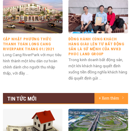
CẬP NHẬT PHƯƠNG THỨC
ĐỒNG HÀNH CÙNG KHÁCH
THANH TOÁN LONG CANG
HÀNG GIÀU LÊN TƯ BẤT ĐỘNG
RIVERPARK THÁNG 01/2021
SẢN LÀ SỨ MỆNH CỦA NVKD
PHÚC LAND GROUP
Long Cang RiverPark với mục tiêu
Trong kinh doanh bất động sản,
hình thành một khu dân cư hoàn
một khi khách hàng quyết định
chỉnh dành cho người thu nhập
xuống tiền đồng nghĩa khách hàng
thấp, với đầy ...
đã quyết định gửi ...
TIN TỨC MỚI
+ Xem thêm