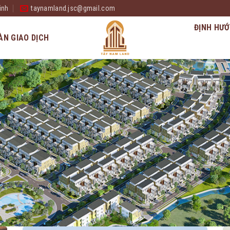
inh
taynamland.jsc@gmail.com
ĐỊNH HƯỚ
ÀN GIAO DỊCH