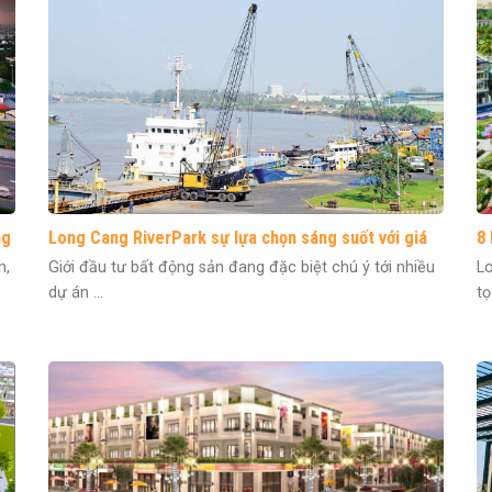
ng
Long Cang RiverPark sự lựa chọn sáng suốt với giá
8
trị tiện ích tuyệt vời
h,
Giới đầu tư bất động sản đang đặc biệt chú ý tới nhiều
Lo
dự án ...
tọ