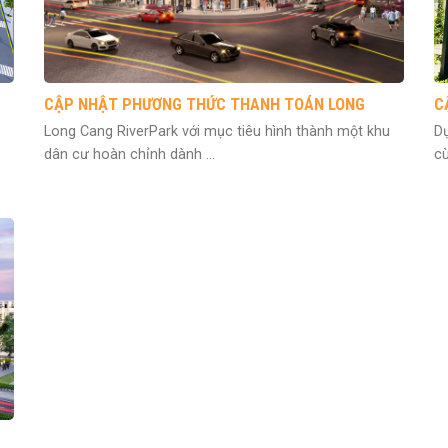
CẬP NHẬT PHƯƠNG THỨC THANH TOÁN LONG
C
CANG RIVERPARK THÁNG 01/2021
Long Cang RiverPark với mục tiêu hình thành một khu
Dự
dân cư hoàn chỉnh dành ...
cù