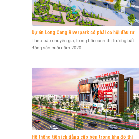
Dự án Long Cang Riverpark có phải cơ hội đầu tư
sinh lời dịp cuối năm?
Theo các chuyên gia, trong bối cảnh thị trường bất
động sản cuối năm 2020 ...
Hệ thống tiện ích đẳng cấp bên trong khu đô thị