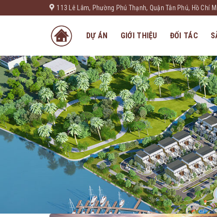
Skip
113 Lê Lâm, Phường Phú Thạnh, Quận Tân Phú, Hồ Chí M
to
content
DỰ ÁN
GIỚI THIỆU
ĐỐI TÁC
S