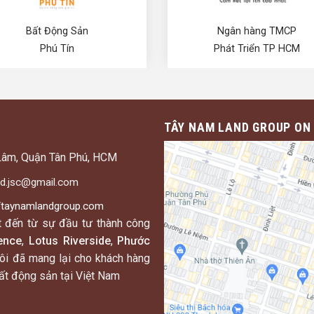
Bất Động Sản
Ngân hàng TMCP
Phú Tín
Phát Triển TP HCM
TÂY NAM LAND GROUP ON
Lâm, Quận Tân Phú,
HCM
nd.jsc@gmail.com
//taynamlandgroup.com
t đến từ sự đầu tư thành công
ence
,
Lotus Riverside
,
Phước
i đã mang lại cho khách hàng
bất động sản tại Việt Nam