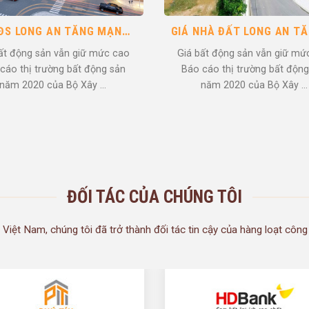
ĐẤT NỀN VẪN LÀ KÊNH ĐẦU TƯ HÀNG ĐẦU TẠI LONG AN HIỆN NAY
 trường đất nền Long An có tiềm
Thị trường BĐS đất nề
ng rất lớn Long An – Vệ tinh kinh
An “bùng phát” giữa đại n
tế của ...
19? Có vẻ thật khó tin, n
như bạn ...
ĐỐI TÁC CỦA CHÚNG TÔI
n Việt Nam, chúng tôi đã trở thành đối tác tin cậy của hàng loạt công