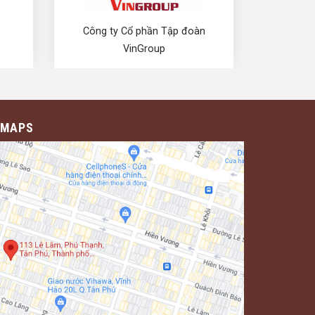
Công ty Cổ phần Tập đoàn
Ngân 
VinGroup
Ngoại Th
 MAPS