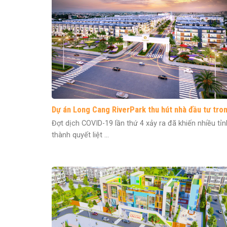
Dự án Long Cang RiverPark thu hút nhà đầu tư tro
mùa dịch
Đợt dịch COVID-19 lần thứ 4 xảy ra đã khiến nhiều tỉn
thành quyết liệt ...