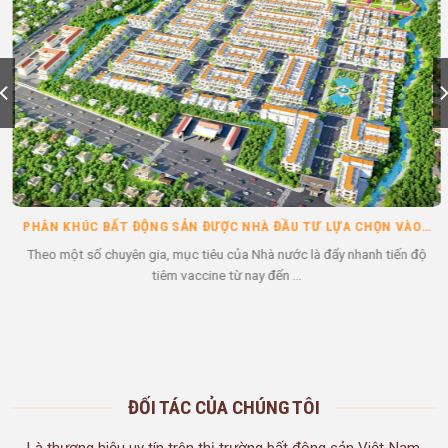
PHÂN KHÚC BẤT ĐỘNG SẢN ĐƯỢC NHÀ ĐẦU TƯ LỰA CHỌN VÀO GIỮA CUỐI NĂM 2021
Theo một số chuyên gia, mục tiêu của Nhà nước là đẩy nhanh tiến độ
tiêm vaccine từ nay đến ...
ĐỐI TÁC CỦA CHÚNG TÔI
Là thương hiệu uy tín trên thị trường bất động sản Việt Nam,