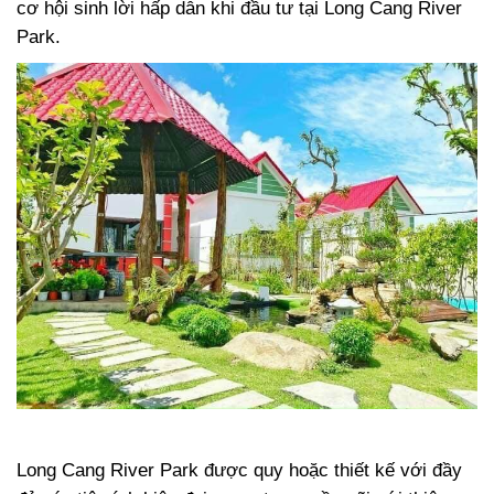
cơ hội sinh lời hấp dẫn khi đầu tư tại Long Cang River
Park.
Long Cang River Park được quy hoặc thiết kế với đầy