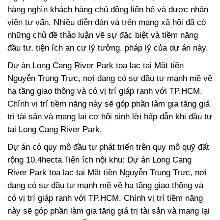
hàng nghìn khách hàng chủ động liên hệ và được nhân
viên tư vấn. Nhiều diễn đàn và trên mạng xã hội đã có
những chủ đề thảo luận về sự đặc biệt và tiềm năng
đầu tư, tiện ích an cư lý tưởng, pháp lý của dự án này.
Dự án Long Cang River Park toạ lạc tại Mặt tiền
Nguyễn Trung Trực, nơi đang có sự đầu tư mạnh mẽ về
hạ tầng giao thông và có vị trí giáp ranh với TP.HCM.
Chính vị trí tiềm năng này sẽ góp phần làm gia tăng giá
trị tài sản và mang lại cơ hội sinh lời hấp dẫn khi đầu tư
tại Long Cang River Park.
Dự án có quy mô đầu tư phát triển trên quy mô quỹ đất
rộng 10,4hecta.Tiện ích nội khu: Dự án Long Cang
River Park toạ lạc tại Mặt tiền Nguyễn Trung Trực, nơi
đang có sự đầu tư mạnh mẽ về hạ tầng giao thông và
có vị trí giáp ranh với TP.HCM. Chính vị trí tiềm năng
này sẽ góp phần làm gia tăng giá trị tài sản và mang lại