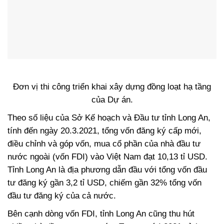
Đơn vị thi công triển khai xây dựng đồng loạt hạ tầng
của Dự án.
Theo số liệu của Sở Kế hoạch và Đầu tư tỉnh Long An,
tính đến ngày 20.3.2021, tổng vốn đăng ký cấp mới,
điều chỉnh và góp vốn, mua cổ phần của nhà đầu tư
nước ngoài (vốn FDI) vào Việt Nam đạt 10,13 tỉ USD.
Tỉnh Long An là địa phương dẫn đầu với tổng vốn đầu
tư đăng ký gần 3,2 tỉ USD, chiếm gần 32% tổng vốn
đầu tư đăng ký của cả nước.
Bên cạnh dòng vốn FDI, tỉnh Long An cũng thu hút