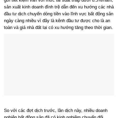
gửi tiết kiệm vẫn với mức lãi suất thấp dưới 6.5%/năm,
sản xuất kinh doanh đình trệ dẫn đến xu hướng các nhà
đầu tư dịch chuyển dòng tiền vào lĩnh vực bất động sản
ngày càng nhiều vì đây là kênh đầu tư được cho là an
toàn và giá nhà đất lại có xu hướng tăng theo thời gian.
So với các đợt dịch trước, lần dịch này, nhiều doanh
nghiệp bất động sản đã có kinh nghiệm chuyển đổi