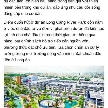
đủ các tiện ích hiện đại, sang trọng gần gũi với thiên
nhiên bên trong khu dự án, đáp ứng nhu cầu đời sống
đẳng cấp cho cư dân.
Điểm cuốn hút ở dự án Long Cang River Park còn nằm
ở việc chủ đầu tư và đơn vị phát triển dự án đã kiến tạo
lợi ích cho nhà đầu tư trong thời gian tới thông qua
hàng loạt chính sách hỗ trợ tiếp cận nguồn vốn,
phương thức đặt chỗ ưu tiên, lựa chọn chốn an cư lý
tưởng trong môi trường sống văn minh, đạt chuẩn đầu
tiên ở Long An.