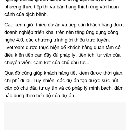
phương thức tiếp thị và bán hàng thích ứng với hoàn
cảnh của dịch bệnh.
Các kênh giới thiệu dự án và tiếp cận khách hàng được
doanh nghiệp triển khai trên nền tảng ứng dụng công
nghệ 4.0, các chương trình giới thiệu trực tuyến,
livetream được thực hiện để khách hàng quan tâm có
điều kiện tiếp cận đầy đủ pháp lý, tiện ích, tư vấn của
chuyên viên, cam kết của chủ đầu tư…
Qua đó cũng giúp khách hàng tiết kiệm được thời gian,
chi phí đi lại. Tuy nhiên, các dự án tạo được sức hút
cần có chủ đầu tư uy tín và có pháp lý minh bạch, đảm
bảo đúng theo tiến độ của dự án…