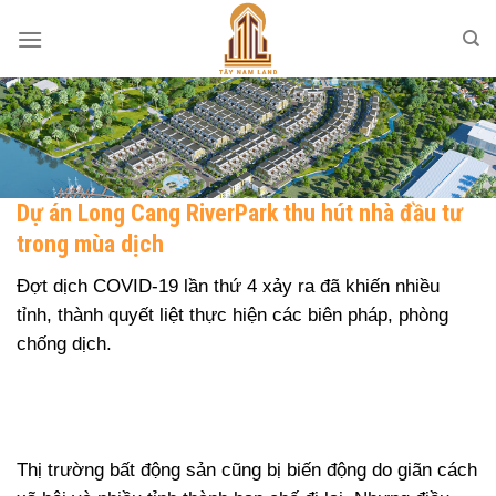
Skip
to
content
Dự án Long Cang RiverPark thu hút nhà đầu tư
trong mùa dịch
Đợt dịch COVID-19 lần thứ 4 xảy ra đã khiến nhiều
tỉnh, thành quyết liệt thực hiện các biên pháp, phòng
chống dịch.
Thị trường bất động sản cũng bị biến động do giãn cách