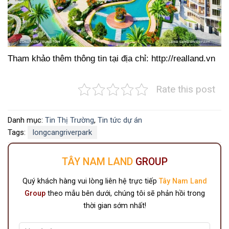
Tham khảo thêm thông tin tại địa chỉ:
http://realland.vn
Rate this post
Danh mục:
Tin Thị Trường
,
Tin tức dự án
Tags:
longcangriverpark
TÂY NAM LAND
GROUP
Quý khách hàng vui lòng liên hệ trực tiếp
Tây Nam Land
Group
theo mẫu bên dưới, chúng tôi sẽ phản hồi trong
thời gian sớm nhất!