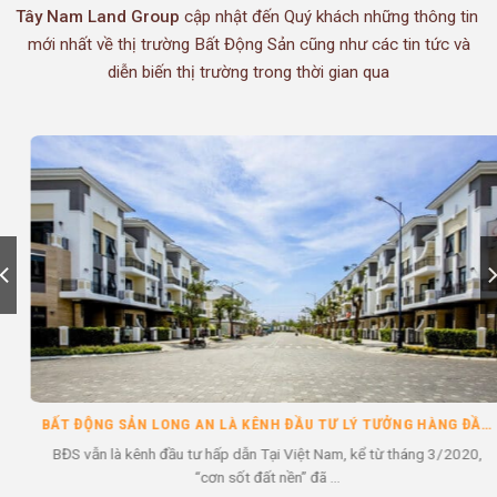
Tây Nam Land Group
cập nhật đến Quý khách những thông tin
mới nhất về thị trường Bất Động Sản cũng như các tin tức và
diễn biến thị trường trong thời gian qua
BẤT ĐỘNG SẢN LONG AN LÀ KÊNH ĐẦU TƯ LÝ TƯỞNG HÀNG ĐẦU HIỆN NAY
BĐS vẫn là kênh đầu tư hấp dẫn Tại Việt Nam, kể từ tháng 3/2020,
“cơn sốt đất nền” đã ...