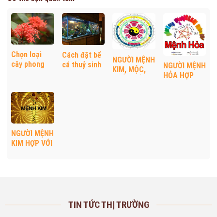
Chọn loại
Cách đặt bể
NGƯỜI MỆNH
cây phong
cá thuỷ sinh
NGƯỜI MỆNH
KIM, MỘC,
thủy nào vừa
cho người
HỎA HỢP
THỦY, HỎA,
có hoa đẹp
mệnh Thuỷ
VỚI HƯỚNG
THỔ HỢP
vừa hút tài
NHÀ NÀO?
VỚI HƯỚNG
lộc?
HỢP MỆNH
NHÀ NÀO?
NÀO VÀ
KHẮC MỆNH
NGƯỜI MỆNH
NÀO?
KIM HỢP VỚI
HƯỚNG NHÀ
NÀO? HỢP
MỆNH NÀO
VÀ KHẮC
MỆNH NÀO?
TIN TỨC THỊ TRƯỜNG