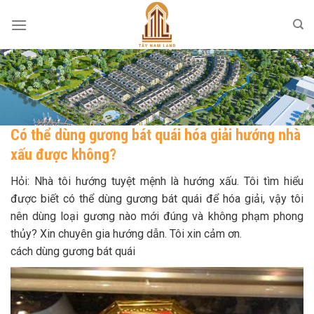
Skip
to
content
Có thể dùng gương bát quái hóa giải hướng nhà
xấu được không?
Hỏi: Nhà tôi hướng tuyệt mệnh là hướng xấu. Tôi tìm hiểu
được biết có thể dùng gương bát quái để hóa giải, vậy tôi
nên dùng loại gương nào mới đúng và không phạm phong
thủy? Xin chuyên gia hướng dẫn. Tôi xin cảm ơn.
cách dùng gương bát quái