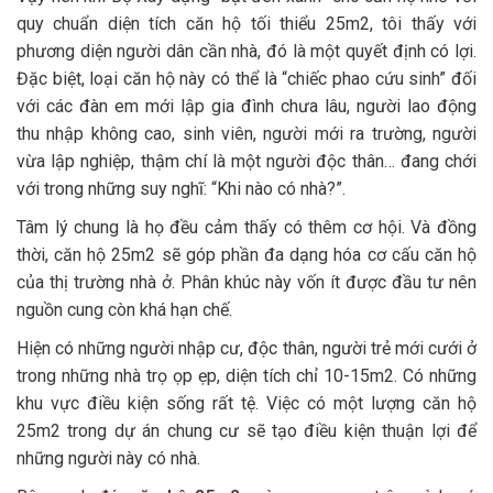
quy chuẩn diện tích căn hộ tối thiểu 25m2, tôi thấy với
phương diện người dân cần nhà, đó là một quyết định có lợi.
Đặc biệt, loại căn hộ này có thể là “chiếc phao cứu sinh” đối
với các đàn em mới lập gia đình chưa lâu, người lao động
thu nhập không cao, sinh viên, người mới ra trường, người
vừa lập nghiệp, thậm chí là một người độc thân… đang chới
với trong những suy nghĩ: “Khi nào có nhà?”.
Tâm lý chung là họ đều cảm thấy có thêm cơ hội. Và đồng
thời, căn hộ 25m2 sẽ góp phần đa dạng hóa cơ cấu căn hộ
của thị trường nhà ở. Phân khúc này vốn ít được đầu tư nên
nguồn cung còn khá hạn chế.
Hiện có những người nhập cư, độc thân, người trẻ mới cưới ở
trong những nhà trọ ọp ẹp, diện tích chỉ 10-15m2. Có những
khu vực điều kiện sống rất tệ. Việc có một lượng căn hộ
25m2 trong dự án chung cư sẽ tạo điều kiện thuận lợi để
những người này có nhà.