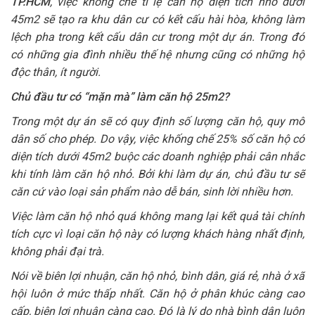
TP.HCM
, việc khống chế tỉ lệ căn hộ diện tích nhỏ dưới
45m2 sẽ tạo ra khu dân cư có kết cấu hài hòa, không làm
lệch pha trong kết cấu dân cư trong một dự án. Trong đó
có những gia đình nhiều thế hệ nhưng cũng có những hộ
độc thân, ít người.
Chủ đầu tư có “mặn mà” làm căn hộ 25m2?
Trong một dự án sẽ có quy định số lượng căn hộ, quy mô
dân số cho phép. Do vậy, việc khống chế 25% số căn hộ có
diện tích dưới 45m2 buộc các doanh nghiệp phải cân nhắc
khi tính làm căn hộ nhỏ. Bởi khi làm dự án, chủ đầu tư sẽ
căn cứ vào loại sản phẩm nào dễ bán, sinh lời nhiều hơn.
Việc làm căn hộ nhỏ quá không mang lại kết quả tài chính
tích cực vì loại căn hộ này có lượng khách hàng nhất định,
không phải đại trà.
Nói về biên lợi nhuận, căn hộ nhỏ, bình dân, giá rẻ, nhà ở xã
hội luôn ở mức thấp nhất. Căn hộ ở phân khúc càng cao
cấp, biên lợi nhuận càng cao. Đó là lý do nhà bình dân luôn