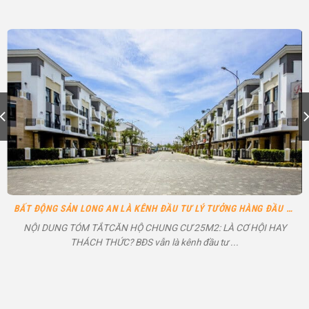
BẤT ĐỘNG SẢN LONG AN LÀ KÊNH ĐẦU TƯ LÝ TƯỞNG HÀNG ĐẦU HIỆN NAY
NỘI DUNG TÓM TẮTCĂN HỘ CHUNG CƯ 25M2: LÀ CƠ HỘI HAY
THÁCH THỨC? BĐS vẫn là kênh đầu tư ...