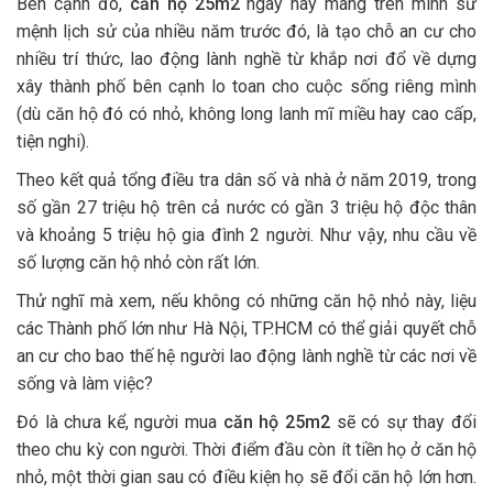
Bên cạnh đó,
căn hộ 25m2
ngày nay mang trên mình sứ
mệnh lịch sử của nhiều năm trước đó, là tạo chỗ an cư cho
nhiều trí thức, lao động lành nghề từ khắp nơi đổ về dựng
xây thành phố bên cạnh lo toan cho cuộc sống riêng mình
(dù căn hộ đó có nhỏ, không long lanh mĩ miều hay cao cấp,
tiện nghi).
Theo kết quả tổng điều tra dân số và nhà ở năm 2019, trong
số gần 27 triệu hộ trên cả nước có gần 3 triệu hộ độc thân
và khoảng 5 triệu hộ gia đình 2 người. Như vậy, nhu cầu về
số lượng căn hộ nhỏ còn rất lớn.
Thử nghĩ mà xem, nếu không có những căn hộ nhỏ này, liệu
các Thành phố lớn như Hà Nội, TP.HCM có thể giải quyết chỗ
an cư cho bao thế hệ người lao động lành nghề từ các nơi về
sống và làm việc?
Đó là chưa kể, người mua
căn hộ 25m2
sẽ có sự thay đổi
theo chu kỳ con người. Thời điểm đầu còn ít tiền họ ở căn hộ
nhỏ, một thời gian sau có điều kiện họ sẽ đổi căn hộ lớn hơn.