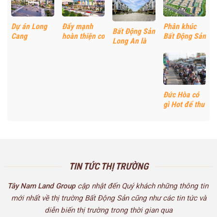
Dự án Long
Đẩy mạnh
Phân khúc
Bất Động Sản
Cang
hoàn thiện cơ
Bất Động Sản
Long An là
RiverPark thu
sở hạ tầng
được Nhà
kênh đầu tư
hút nhà đầu
trong mùa
đầu tư lựa
lý tưởng
tư trong mùa
dịch Covid-
chọn vào
hàng đầu
dịch
19 giúp BĐS
giữa cuối
hiện nay
Long An tăng
năm 2021
mạnh
Đức Hòa có
gì Hot để thu
hút Nhà đầu
tư
TIN TỨC THỊ TRƯỜNG
Tây Nam Land Group
cập nhật đến Quý khách những thông tin
mới nhất về thị trường Bất Động Sản cũng như các tin tức và
diễn biến thị trường trong thời gian qua