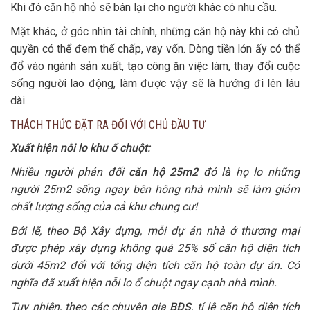
Khi đó căn hộ nhỏ sẽ bán lại cho người khác có nhu cầu.
Mặt khác, ở góc nhìn tài chính, những căn hộ này khi có chủ
quyền có thể đem thế chấp, vay vốn. Dòng tiền lớn ấy có thể
đổ vào ngành sản xuất, tạo công ăn việc làm, thay đổi cuộc
sống người lao động, làm được vậy sẽ là hướng đi lên lâu
dài.
THÁCH THỨC ĐẶT RA ĐỐI VỚI CHỦ ĐẦU TƯ
Xuất hiện nỗi lo khu ổ chuột:
Nhiều người phản đối
căn hộ 25m2
đó là họ lo những
người 25m2 sống ngay bên hông nhà mình sẽ làm giảm
chất lượng sống của cả khu chung cư!
Bởi lẽ, theo Bộ Xây dựng, mỗi dự án nhà ở thương mại
được phép xây dựng không quá 25% số căn hộ diện tích
dưới 45m2 đối với tổng diện tích căn hộ toàn dự án. Có
nghĩa đã xuất hiện nỗi lo ổ chuột ngay cạnh nhà mình.
Tuy nhiên, theo các chuyên gia
BĐS
, tỉ lệ căn hộ diện tích