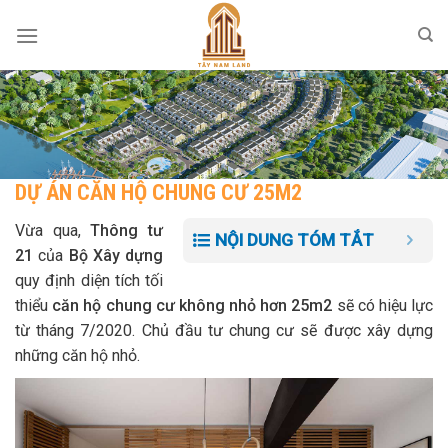
Skip
to
content
DỰ ÁN CĂN HỘ CHUNG CƯ 25M2
Vừa qua,
Thông tư
NỘI DUNG TÓM TẮT
21
của
Bộ Xây dựng
quy định diện tích tối
thiểu
căn hộ chung cư không nhỏ hơn 25m2
sẽ có hiệu lực
từ tháng 7/2020. Chủ đầu tư chung cư sẽ được xây dựng
những căn hộ nhỏ.