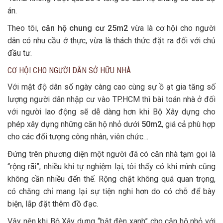
án.
Theo tôi,
căn hộ chung cư 25m2
vừa là cơ hội cho người
dân có nhu cầu ở thực, vừa là thách thức đặt ra đối với chủ
đầu tư.
CƠ HỘI CHO NGƯỜI DÂN SỞ HỮU NHÀ
Với mật độ dân số ngày càng cao cùng sự ồ ạt gia tăng số
lượng người dân nhập cư vào TP.HCM thì bài toán nhà ở đối
với người lao động sẽ dễ dàng hơn khi Bộ Xây dựng cho
phép xây dựng những căn hộ nhỏ dưới
50m2
, giá cả phù hợp
cho các đối tượng công nhân, viên chức…
Đứng trên phương diện một người đã có căn nhà tạm gọi là
“rộng rãi”, nhiều khi tự nghiệm lại, tôi thấy có khi mình cũng
không cần nhiều đến thế. Rộng chật không quá quan trọng,
có chăng chỉ mang lại sự tiện nghi hơn do có chỗ để bày
biện, lắp đặt thêm đồ đạc.
Vậy nên khi Bộ Xây dựng “bật đèn xanh” cho căn hộ nhỏ với