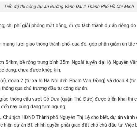
Tiến độ thi công Dự án Đường Vành Đai 2 Thành Phố Hồ Chí Minh
ng; chi phí giải phóng mặt bằng, được tách thành dự án riêng do
 mạng lưới giao thông thành phố, qua đó, góp phần giảm ùn tắc và
ơn 54km, bề rộng trung bình 35m. Ngoài tuyến đại lộ Nguyễn V
 dở dang, chưa được khép kín.
Nội), đoạn 2 (từ xa lộ Hà Nội đến Phạm Văn Đồng) và đoạn 4 (t
n thông qua chủ trương đầu tư công dự án.
ao thông cầu vượt Gò Dưa (quận Thủ Đức) được triển khai thi c
g đến nay cũng đang tạm ngưng.
2
, Chủ tịch HĐND Thành phố Nguyễn Thị Lệ cho biết,
dự án vành 
hực hiện dự án BT, chính quyền phải giao đất cho chủ đầu tư. Việc