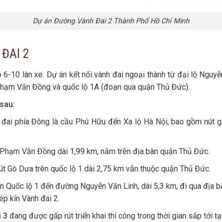
Dự án Đường Vành Đai 2 Thành Phố Hồ Chí Minh
ĐAI 2
 6-10 làn xe. Dự án kết nối vành đai ngoại thành từ đại lộ Nguy
n Phạm Văn Đồng và quốc lộ 1A (đoạn qua quận Thủ Đức).
sau:
h đai phía Đông là cầu Phú Hữu đến Xa lộ Hà Nội, bao gồm nút gi
g Phạm Văn Đồng dài 1,99 km, nằm trên địa bàn quận Thủ Đức.
t Gò Dưa trên quốc lộ 1 dài 2,75 km vẫn thuộc quận Thủ Đức.
rên Quốc lộ 1 đến đường Nguyễn Văn Linh, dài 5,3 km, đi qua địa 
p kín Vành đai 2.
 3
đang được gấp rút triển khai thi công trong thời gian sắp tới t