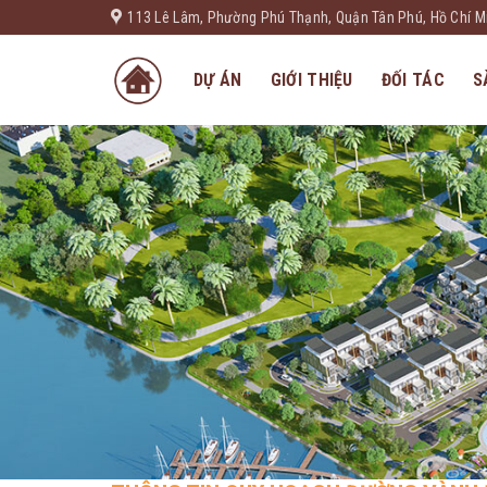
Skip
113 Lê Lâm, Phường Phú Thạnh, Quận Tân Phú, Hồ Chí M
to
content
DỰ ÁN
GIỚI THIỆU
ĐỐI TÁC
S