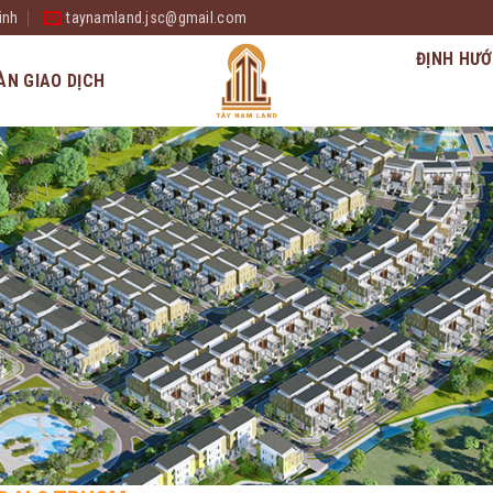
inh
taynamland.jsc@gmail.com
ĐỊNH HƯỚ
ÀN GIAO DỊCH