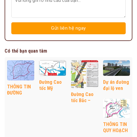
Có thể bạn quan tâm
Đường Cao
Dự án đường
THÔNG TIN
tốc Mỹ
đại lộ ven
ĐƯỜNG
Thuận Cần
sông Sài
Đường Cao
VÀNH ĐAI 1
Thơ
Gòn
tốc Bắc –
TPHCM
Nam
THÔNG TIN
QUY HOẠCH
ĐƯỜNG