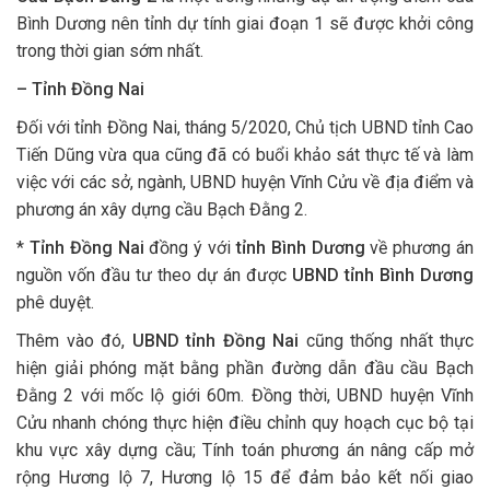
Bình Dương nên tỉnh dự tính giai đoạn 1 sẽ được khởi công
trong thời gian sớm nhất.
– Tỉnh Đồng Nai
Đối với tỉnh Đồng Nai, tháng 5/2020, Chủ tịch UBND tỉnh Cao
Tiến Dũng vừa qua cũng đã có buổi khảo sát thực tế và làm
việc với các sở, ngành, UBND huyện Vĩnh Cửu về địa điểm và
phương án xây dựng cầu Bạch Đằng 2.
*
Tỉnh Đồng Nai
đồng ý với
tỉnh Bình Dương
về phương án
nguồn vốn đầu tư theo dự án được
UBND tỉnh Bình Dương
phê duyệt.
Thêm vào đó,
UBND tỉnh Đồng Nai
cũng thống nhất thực
hiện giải phóng mặt bằng phần đường dẫn đầu cầu Bạch
Đằng 2 với mốc lộ giới 60m. Đồng thời, UBND huyện Vĩnh
Cửu nhanh chóng thực hiện điều chỉnh quy hoạch cục bộ tại
khu vực xây dựng cầu; Tính toán phương án nâng cấp mở
rộng Hương lộ 7, Hương lộ 15 để đảm bảo kết nối giao