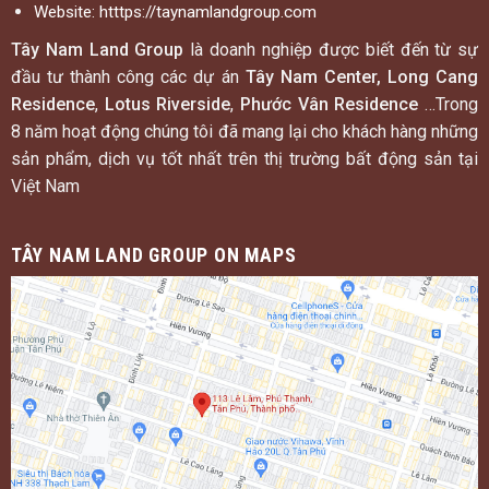
Website:
htttps://taynamlandgroup.com
Tây Nam Land Group
là doanh nghiệp được biết đến từ sự
đầu tư thành công các dự án
Tây Nam Center, Long Cang
Residence
,
Lotus Riverside
,
Phước Vân Residence
…Trong
8 năm hoạt động chúng tôi đã mang lại cho khách hàng những
sản phẩm, dịch vụ tốt nhất trên thị trường bất động sản tại
Việt Nam
TÂY NAM LAND GROUP ON MAPS