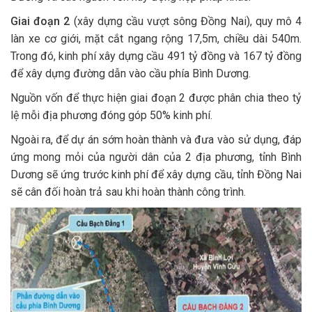
Giai đoạn 2
(xây dựng cầu vượt sông Đồng Nai), quy mô 4
làn xe cơ giới, mặt cắt ngang rộng 17,5m, chiều dài 540m.
Trong đó, kinh phí xây dựng cầu 491 tỷ đồng và 167 tỷ đồng
để xây dựng đường dẫn vào cầu phía Bình Dương.
Nguồn vốn để thực hiện giai đoạn 2 được phân chia theo tỷ
lệ mỗi địa phương đóng góp 50% kinh phí.
Ngoài ra, để dự án sớm hoàn thành và đưa vào sử dụng, đáp
ứng mong mỏi của người dân của 2 địa phương, tỉnh Bình
Dương sẽ ứng trước kinh phí để xây dựng cầu, tỉnh Đồng Nai
sẽ cân đối hoàn trả sau khi hoàn thành công trình.