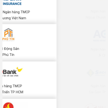
Ngân hàng TMCP
Ngoại Thương Việt Nam
Ngân hàng TMCP
Á Châu
Ngân hàng TMCP
Sài Gòn Thương Tín