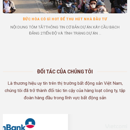
ĐỨC HÒA CÓ GÌ HOT ĐỂ THU HÚT NHÀ ĐẦU TƯ
NỘI DUNG TÓM TẮTTHÔNG TIN CƠ BẢN DỰ ÁN XÂY CẦU BẠCH
ĐẰNG 2TIẾN ĐỘ VÀ TÌNH TRẠNG DỰ ÁN ...
ĐỐI TÁC CỦA CHÚNG TÔI
Là thương hiệu uy tín trên thị trường bất động sản Việt Nam,
chúng tôi đã trở thành đối tác tin cậy của hàng loạt công ty, tập
đoàn hàng đầu trong lĩnh vực bất động sản